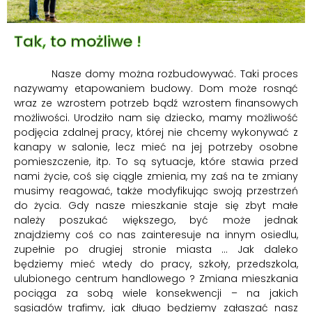
Tak, to możliwe !
Nasze domy można rozbudowywać. Taki proces
nazywamy etapowaniem budowy. Dom może rosnąć
wraz ze wzrostem potrzeb bądź wzrostem finansowych
możliwości. Urodziło nam się dziecko, mamy możliwość
podjęcia zdalnej pracy, której nie chcemy wykonywać z
kanapy w salonie, lecz mieć na jej potrzeby osobne
pomieszczenie, itp. To są sytuacje, które stawia przed
nami życie, coś się ciągle zmienia, my zaś na te zmiany
musimy reagować, także modyfikując swoją przestrzeń
do życia. Gdy nasze mieszkanie staje się zbyt małe
należy poszukać większego, być może jednak
znajdziemy coś co nas zainteresuje na innym osiedlu,
zupełnie po drugiej stronie miasta … Jak daleko
będziemy mieć wtedy do pracy, szkoły, przedszkola,
ulubionego centrum handlowego ? Zmiana mieszkania
pociąga za sobą wiele konsekwencji – na jakich
sąsiadów trafimy, jak długo będziemy zgłaszać nasz