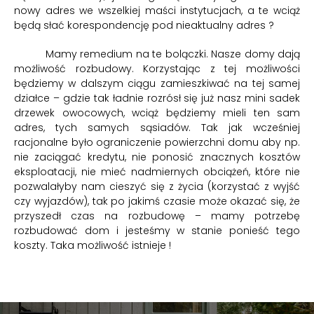
nowy adres we wszelkiej maści instytucjach, a te wciąż
będą słać korespondencję pod nieaktualny adres ?
Mamy remedium na te bolączki. Nasze domy dają
możliwość rozbudowy. Korzystając z tej możliwości
będziemy w dalszym ciągu zamieszkiwać na tej samej
działce – gdzie tak ładnie rozrósł się już nasz mini sadek
drzewek owocowych, wciąż będziemy mieli ten sam
adres, tych samych sąsiadów. Tak jak wcześniej
racjonalne było ograniczenie powierzchni domu aby np.
nie zaciągać kredytu, nie ponosić znacznych kosztów
eksploatacji, nie mieć nadmiernych obciążeń, które nie
pozwalałyby nam cieszyć się z życia (korzystać z wyjść
czy wyjazdów), tak po jakimś czasie może okazać się, że
przyszedł czas na rozbudowę – mamy potrzebę
rozbudować dom i jesteśmy w stanie ponieść tego
koszty. Taka możliwość istnieje !