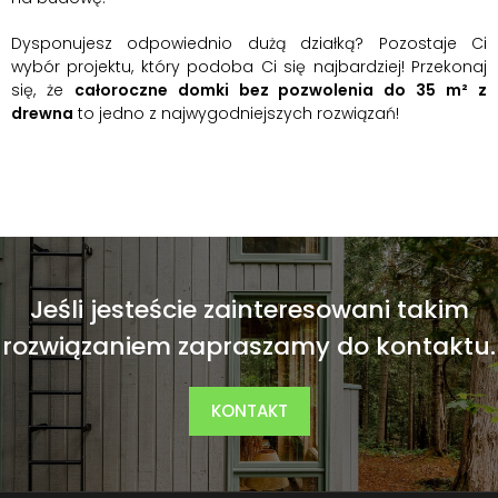
Dysponujesz odpowiednio dużą działką? Pozostaje Ci
wybór projektu, który podoba Ci się najbardziej! Przekonaj
się, że
całoroczne domki bez pozwolenia do 35 m² z
drewna
to jedno z najwygodniejszych rozwiązań!
Jeśli jesteście zainteresowani takim
rozwiązaniem zapraszamy do kontaktu.
KONTAKT