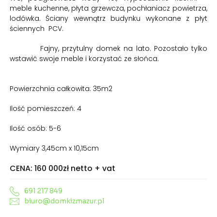
meble kuchenne, płyta grzewcza, pochłaniacz powietrza,
lodówka.
Ściany wewnątrz budynku wykonane z płyt
ściennych PCV.
Fajny, przytulny domek na lato. Pozostało tylko
wstawić swoje meble i korzystać ze słońca.
Powierzchnia całkowita: 35m2
Ilość pomieszczeń: 4
Ilość osób: 5-6
Wymiary 3,45cm x 10,15cm
CENA: 160 000zł netto + vat
691 217 849
biuro@domkizmazur.pl