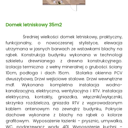
Domek letniskowy 35m2
Średniej wielkości domek letniskowy, praktyczny,
funkcjonalny, o nowoczesnej stylistyce, elewacja
utrzymana w jasnych barwach ze wstawkami blachy na
rąbek. Konstrukcja budynku wykonana w technologi
szkieletu drewnianego z drewna konstrukcyjnego.
Izolacja termiczna z wełny mineralnej o grubości: ściany
10cm, podłoga i dach 15cm. Stolarka okienna PCV
dwuszybowa, Drzwi wejściowe stalowe. Drzwi wewnętrzne
mdf. Wykonana kompletna instalacja wodno-
kanalizacyjna, elektryczna, wentylacyjna i RTV. Instalacja
elektryczna, kontakty, gniazdka, włączniki/wyłączniki,
skrzynka rozdzielcza, gniazda RTV z wyprowadzonym
kablem antenowym na zewnątrz budynku, Pokrycie
dachowe wykonane z blachy na rąbek o kolorze
grafitowym.
Wyposażenie łazienki
– prysznic, umywalka,
WC, podgrzewacz wody 40l,
Wyposażenie kuchni
–