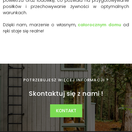
powietrza oraz lodówkę, co pozwala na przygotowywanie
posiłków i przechowywanie żywności w optymalnych
warunkach.
Dzięki nam, marzenie o własnym,
całorocznym domu
od
ręki staje się realne!
POTRZEBUJESZ WIĘCEJ INFORMACJI ?
Skontaktuj się z nami !
KONTAKT