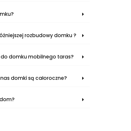
domku?
późniejszej rozbudowy domku ?
do domku mobilnego taras?
 nas domki są całoroczne?
a dom?