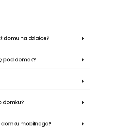
aż domu na działce?
kę pod domek?
do domku?
rt domku mobilnego?