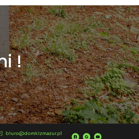
i !
biuro@domkizmazur.pl