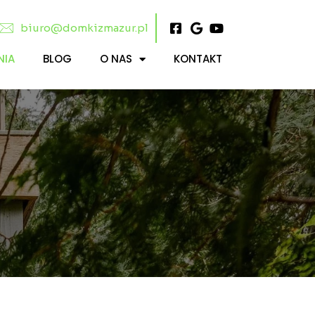
biuro@domkizmazur.pl
NIA
BLOG
O NAS
KONTAKT