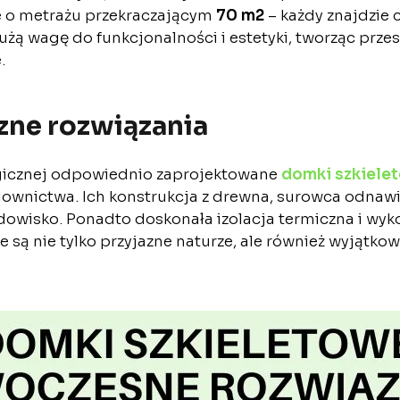
e o metrażu przekraczającym
70 m2
– każdy znajdzie c
 wagę do funkcjonalności i estetyki, tworząc przes
.
czne rozwiązania
gicznej odpowiednio zaprojektowane
domki szkiele
downictwa. Ich konstrukcja z drewna, surowca odnaw
owisko. Ponadto doskonała izolacja termiczna i wyk
te są nie tylko przyjazne naturze, ale również wyjąt