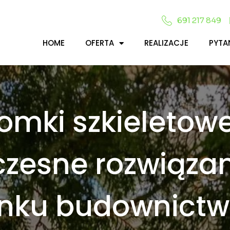
691 217 849
HOME
OFERTA
REALIZACJE
PYTA
omki szkieletowe
zesne rozwiązan
ynku budownict