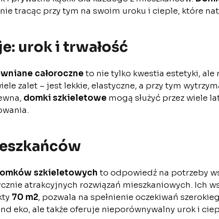
nie tracąc przy tym na swoim uroku i cieple, które n
: urok i trwałość
wniane całoroczne
to nie tylko kwestia estetyki, ale
e zalet – jest lekkie, elastyczne, a przy tym wytrzym
rewna,
domki szkieletowe
mogą służyć przez wiele l
owania.
ieszkańców
 domków szkieletowych
to odpowiedź na potrzeby w
ycznie atrakcyjnych rozwiązań mieszkaniowych. Ich w
kty
70 m2
, pozwala na spełnienie oczekiwań szeroki
rend eko, ale także oferuje nieporównywalny urok i cie