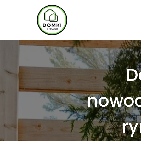
D
nowoc
r