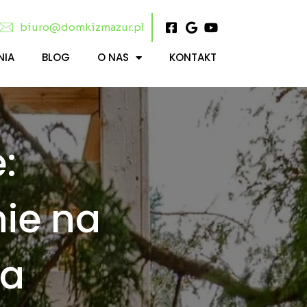
biuro@domkizmazur.pl
NIA
BLOG
O NAS
KONTAKT
:
ie na
wa