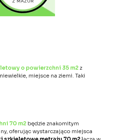
letowy o powierzchni 35 m2
z
ewielkie, miejsce na ziemi. Taki
hni 70 m2
będzie znakomitym
ny, oferując wystarczająco miejsca
i szkieletowe metrażu 70 m2
łączą w