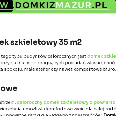
mek szkieletowy 35 m2
 tego typu budynków całorocznych jest
domek szkie
zycja dla osób pragnących posiadać własne, choć ni
za spokoju, małe atelier czy nawet kompaktowe biuro.
rtowe
strzeni,
całoroczny domek szkieletowy o powierzc
erzchnia umożliwia komfortowe życie dla całej rodzi
k i prywatne kąciki dla każdego z mieszkańców.
Domk